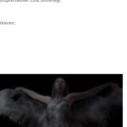
ntsprechender Link hinterlegt
rkieren: