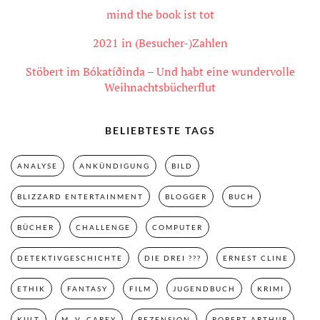
mind the book ist tot
2021 in (Besucher-)Zahlen
Stöbert im Bókatíðinda – Und habt eine wundervolle
Weihnachtsbücherflut
BELIEBTESTE TAGS
ANALYSE
ANKÜNDIGUNG
BILD
BLIZZARD ENTERTAINMENT
BLOGGER
BUCH
BÜCHER
CHALLENGE
COMPUTER
DETEKTIVGESCHICHTE
DIE DREI ???
ERNEST CLINE
ETHIK
FANTASY
FILM
JUGENDBUCH
KRIMI
KULT
M. V. CAREY
REZENSION
ROBERT ARTHUR