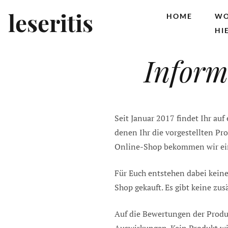
Zum Inhalt wechseln
Zum sekundären Inhalt wechseln
Hauptmenü
leseritis
HOME
WO
HI
Inform
Seit Januar 2017 findet Ihr auf
denen Ihr die vorgestellten Pro
Online-Shop bekommen wir eine
Für Euch entstehen dabei keiner
Shop gekauft. Es gibt keine z
Auf die Bewertungen der Produk