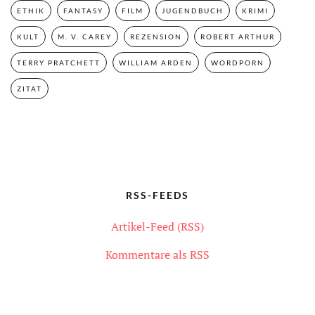
ETHIK
FANTASY
FILM
JUGENDBUCH
KRIMI
KULT
M. V. CAREY
REZENSION
ROBERT ARTHUR
TERRY PRATCHETT
WILLIAM ARDEN
WORDPORN
ZITAT
RSS-FEEDS
Artikel-Feed (RSS)
Kommentare als RSS