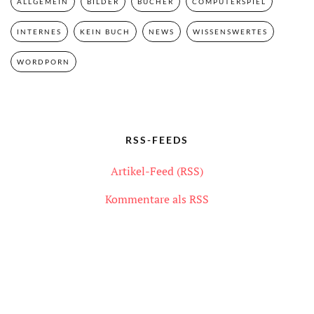
ALLGEMEIN
BILDER
BÜCHER
COMPUTERSPIEL
INTERNES
KEIN BUCH
NEWS
WISSENSWERTES
WORDPORN
RSS-FEEDS
Artikel-Feed (RSS)
Kommentare als RSS