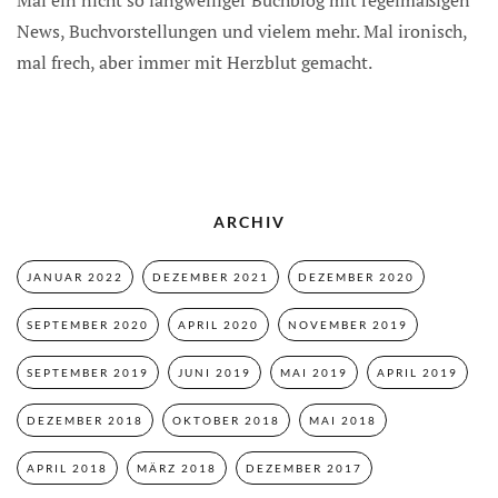
Mal ein nicht so langweiliger Buchblog mit regelmäßigen
News, Buchvorstellungen und vielem mehr. Mal ironisch,
mal frech, aber immer mit Herzblut gemacht.
ARCHIV
JANUAR 2022
DEZEMBER 2021
DEZEMBER 2020
SEPTEMBER 2020
APRIL 2020
NOVEMBER 2019
SEPTEMBER 2019
JUNI 2019
MAI 2019
APRIL 2019
DEZEMBER 2018
OKTOBER 2018
MAI 2018
APRIL 2018
MÄRZ 2018
DEZEMBER 2017