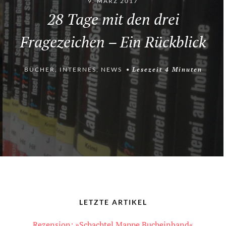
9. MÄRZ 2017
28 Tage mit den drei
Fragezeichen – Ein Rückblick
BÜCHER
,
INTERNES
,
NEWS
Lesezeit
4
Minuten
LETZTE ARTIKEL
Rezension: »Schachtel Mappe Bucheinband«