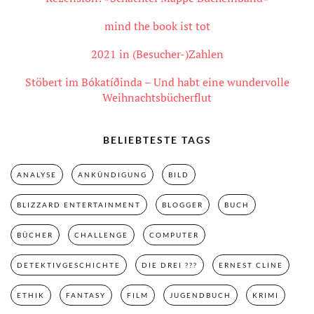
mind the book ist tot
2021 in (Besucher-)Zahlen
Stöbert im Bókatíðinda – Und habt eine wundervolle
Weihnachtsbücherflut
BELIEBTESTE TAGS
ANALYSE
ANKÜNDIGUNG
BILD
BLIZZARD ENTERTAINMENT
BLOGGER
BUCH
BÜCHER
CHALLENGE
COMPUTER
DETEKTIVGESCHICHTE
DIE DREI ???
ERNEST CLINE
ETHIK
FANTASY
FILM
JUGENDBUCH
KRIMI