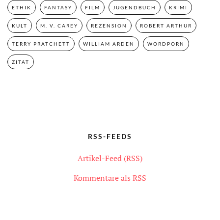
ETHIK
FANTASY
FILM
JUGENDBUCH
KRIMI
KULT
M. V. CAREY
REZENSION
ROBERT ARTHUR
TERRY PRATCHETT
WILLIAM ARDEN
WORDPORN
ZITAT
RSS-FEEDS
Artikel-Feed (RSS)
Kommentare als RSS