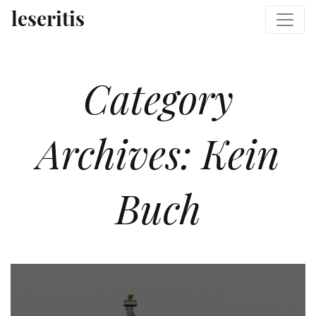
Zum Inhalt wechseln
Zum sekundären Inhalt wechseln
Hauptmenü
leseritis
Category
Archives:
Kein
Buch