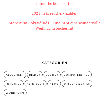
mind the book ist tot
2021 in (Besucher-)Zahlen
Stöbert im Bókatíðinda – Und habt eine wundervolle
Weihnachtsbücherflut
KATEGORIEN
ALLGEMEIN
BILDER
BÜCHER
COMPUTERSPIEL
INTERNES
KEIN BUCH
NEWS
WISSENSWERTES
WORDPORN