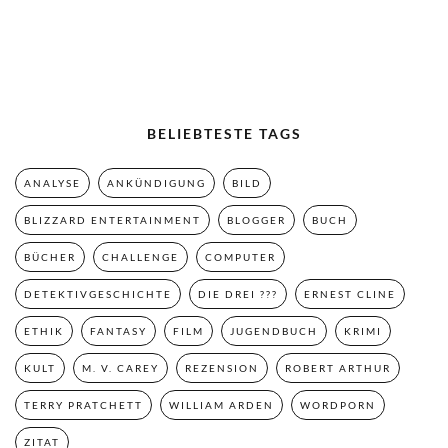
BELIEBTESTE TAGS
ANALYSE
ANKÜNDIGUNG
BILD
BLIZZARD ENTERTAINMENT
BLOGGER
BUCH
BÜCHER
CHALLENGE
COMPUTER
DETEKTIVGESCHICHTE
DIE DREI ???
ERNEST CLINE
ETHIK
FANTASY
FILM
JUGENDBUCH
KRIMI
KULT
M. V. CAREY
REZENSION
ROBERT ARTHUR
TERRY PRATCHETT
WILLIAM ARDEN
WORDPORN
ZITAT