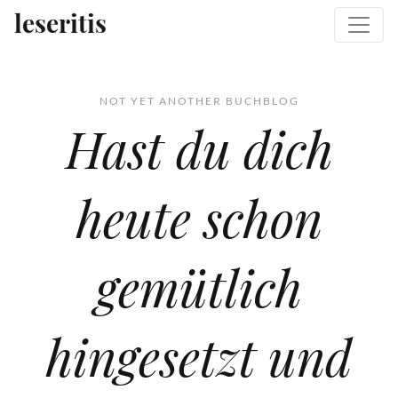
Zum Inhalt wechseln
Zum sekundären Inhalt wechseln
Hauptmenü
leseritis
NOT YET ANOTHER BUCHBLOG
Hast du dich
heute schon
gemütlich
hingesetzt und